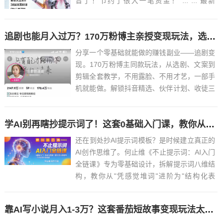
音了！节约了很大一笔资金！ ... ... 最新
VoxCPM2文字转语音AI声音克隆ai语音设计
多角色对话影视解说必备软件之一！永久免费
追剧也能月入过万？170万粉博主亲授变现玩法，选剧文案剪辑一条龙，零基础也能做
使用，做短剧再也不用去冲会...
分享一个零基础就能做的赚钱副业——追剧变
现。170万粉博主同款玩法，从选剧、文案到
剪辑全套教学，不用露脸、不用才艺，一部手
机就能做。解锁抖音精选、伙伴计划、收徒三
重收益，单条爆款视频赚几千，做起来后还能
收徒变现，适合上班族、宝妈、学生党当副
学AI别再瞎抄提示词了！这套0基础入门课，教你从底层逻辑玩转AI创作（附万字手册）
业。...
还在到处抄AI提示词模板？是时候建立真正的
AI创作思维了。何止维《不止提示词：AI入门
全链课》专为零基础设计，拆解提示词八维结
构，教你从"凭感觉堆词"进阶为"结构化表
达"。配套万字手册+3节精炼视频课，碎片时
间就能学，快速打通AI创作底层逻辑，告别模
靠AI写小说月入1-3万？这套番茄短故事变现玩法太香了，零基础也能做（附全套提示词）
板依赖，真...