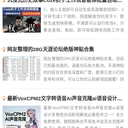
沉浸式历史故事Coze扣子工作流智能体批量自动生成爆款视频教程
1、输入主题即可自动生成高清爆款视频2、1
分钟生成1个视频，彻底解放你的双手3、能
够生成剪映草稿，不满意可以自行修改4、只
要会复制、粘贴，即可轻松拥有同款工作流
5、近百款工作流长期更新，持续优化，随时
解答6、 ......
网友整理的28G天涯论坛绝版神贴合集
网友整理的28G天涯论坛绝版神贴合集，目前
已知最全面的，涵盖论坛各大板块。天涯神贴
的内容往往具有深度和广度，能够引发人们的
思考和共鸣，可以让你的认知被彻底颠覆！同
时，这些帖子也往往具有很高的可读性和趣味
性，能够吸引人们的注意力。Tips：觉得文件
最新VoxCPM2文字转语音AI声音克隆ai语音设计多角色对话影视解说
过大的，可以先下载阅读天涯论坛的绝版神贴
合集精华版...
最新VoxCPM2文字转语音AI声音克隆ai语音
设计多角色对话影视解说必备软件之一！永久
免费使用，做短剧再也不用去冲会员去克隆声