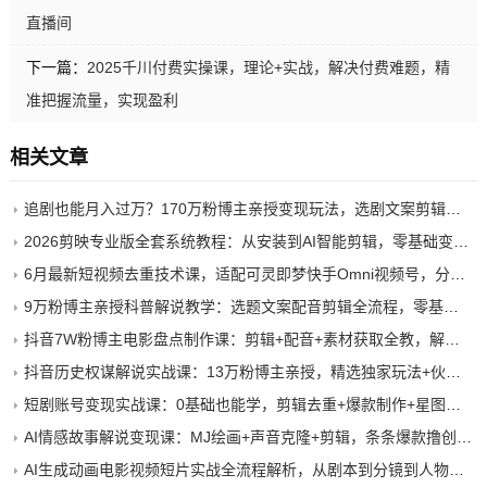
直播间
下一篇：
2025千川付费实操课，理论+实战，解决付费难题，精
准把握流量，实现盈利
相关文章
追剧也能月入过万？170万粉博主亲授变现玩法，选剧文案剪辑一条龙，零基础也能做
2026剪映专业版全套系统教程：从安装到AI智能剪辑，零基础变剪辑高手，效率翻倍
6月最新短视频去重技术课，适配可灵即梦快手Omni视频号，分镜底层重构规避平台查重
9万粉博主亲授科普解说教学：选题文案配音剪辑全流程，零基础吃透伙伴计划+精选双份收益
抖音7W粉博主电影盘点制作课：剪辑+配音+素材获取全教，解锁伙伴计划+商单收徒收益
抖音历史权谋解说实战课：13万粉博主亲授，精选独家玩法+伙伴计划开通，轻松副业变现
短剧账号变现实战课：0基础也能学，剪辑去重+爆款制作+星图接单，2026流量风口
AI情感故事解说变现课：MJ绘画+声音克隆+剪辑，条条爆款撸创作伙伴计划收益
AI生成动画电影视频短片实战全流程解析，从剧本到分镜到人物一致性等手把手教你