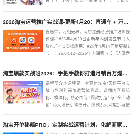
音了！节约了很大一笔资金！ ... ... 最新
VoxCPM2文字转语音AI声音克隆ai语音设计
多角色对话影视解说必备软件之一！永久免费
2026淘宝运营推广实战课-更新4月20：直通车 + 万相无界 + 达摩盘，从测款到爆款全流程实操
使用，做短剧再也不用去冲会...
直通车，万相无界，网店注册经营推广培训视
频课程#26年4月20日更新年内训第五节（人
群推广4+2实操应用）#26年4月14同步更新1
节！！26.04.12–2026年内训第五节（达摩盘
结合4+2拉新计划实操）.mp4#26年4月10同
步更新1节！！26.04.08–2026内训第四节
淘宝爆款实战班2026：手把手教你打造月销百万爆款，稳定月利润突破20万+
（人群推广4+2...
课程简介本课程是一套聚焦淘宝/天猫平台实
战与盈利的高阶运营体系课。课程内容系统
化、模块化，核心围绕 “爆款打造” 与 “全店动
销” 两大增长引擎展开。爆款系列深度拆解搜
索爆款、裂变爆款、询单爆款等多维模型，结
合大量实操表格（如关键词推广拉升表、人群
淘宝开单秘籍PRO，定制实战运营计划，化解商家痛点，突破运营瓶颈
筛选表）与脑图，教授从0到行业第一的完整
打法。全店运...