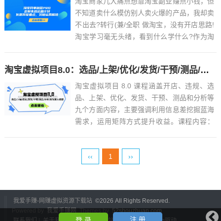
淘宝商家几大痛点想靠淘宝副业赚点小钱，但
不知道卖什么模仿别人卖火爆的产品，我却卖
不出去?转行(兼/全职 做淘宝，没有开店思路!
淘宝学习毫无头绪，看到什么学什么?作为淘
宝电商老卖家，总是跟不上平台变化?运营几
个月，流量少，转化难?店铺基本运营不会
淘宝虚拟项目8.0：选品/上架/优化/发货/干预/测品/分析/矩阵放大收益
做，后台数据看不懂!运营知识多又难，交了
学费，实操就废?...
淘宝虚拟项目 8.0 课程涵盖开店、违规、选
品、上架、优化、发货、干预、测品和分析等
九个方面内容，主要强调利用信息差挖掘蓝海
需求，运用矩阵方式提升收益。课程内容：
1、开店篇2、违规篇3、选品篇4、上架篇5、
优化篇6、发货篇7、干预简8、测品篇9、分
‹‹
1
››
析篇...
我爱手赚-网赚虚拟资源下载站
©
2026 All Rights Reserved.
Powered by
我爱手赚网
Themes by
52shouzhuan.com
注 册
登 录
联系我们
|
关于我们
|
留言建议
|
网站管理
本站由emlog驱动