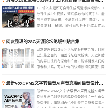
沉浸式历史故事Coze扣子工作流智能体批量自动生成爆款视频教程
1、输入主题即可自动生成高清爆款视频2、1
分钟生成1个视频，彻底解放你的双手3、能
够生成剪映草稿，不满意可以自行修改4、只
要会复制、粘贴，即可轻松拥有同款工作流
5、近百款工作流长期更新，持续优化，随时
解答6、 ......
网友整理的28G天涯论坛绝版神贴合集
网友整理的28G天涯论坛绝版神贴合集，目前
已知最全面的，涵盖论坛各大板块。天涯神贴
的内容往往具有深度和广度，能够引发人们的
思考和共鸣，可以让你的认知被彻底颠覆！同
时，这些帖子也往往具有很高的可读性和趣味
性，能够吸引人们的注意力。Tips：觉得文件
最新VoxCPM2文字转语音AI声音克隆ai语音设计多角色对话影视解说
过大的，可以先下载阅读天涯论坛的绝版神贴
合集精华版...
最新VoxCPM2文字转语音AI声音克隆ai语音
设计多角色对话影视解说必备软件之一！永久
免费使用，做短剧再也不用去冲会员去克隆声