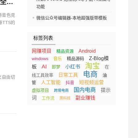
Qwen3-TTS 1.7B 离线整合包来了！最顶尖的开源 AI 语音全家桶，支持文字生成语音 语音克隆 一键整合包
功能
支持音色克
微信公众号编辑器-本地超强版带模板
TTS的
标签列表
网赚项目
Android
精品资源
Z-Blog模
windows
音乐
精品源码
淘宝
AI
板
小红书
即梦
在
电商
日常工具
线工具效率
油
文自由切
人工智能
短视频运营
管
抖音
国内电商
提示
虚拟项目
跨境电商
词
副业赚钱
工作流
黑科技