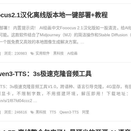
oocus2.1汉化离线版本地一键部署+教程
署！ 内置提示词！ AI绘画中文Fooocus 2.1汉化版如一股清流，给A
这款软件结合了Midjourney（MJ）的简洁操作和Stable Diffusion
一个既免费又高效的本地图像生成解决方案。...
]
浏览：230983
实用软件
黑科技
Ai绘画
en3-TTS：3s极速克隆音频工具
-TTS：3s极速克隆音频工具V1.0，跨语种、语言引导克隆，4G显存，有
列显卡，不限制字数，不用搭建环境，解压即用！下载地址：
cn/s/1f87fd04ccc2 ...
]
浏览：246616
黑科技
TTS
Qwen3-TTS
阿里