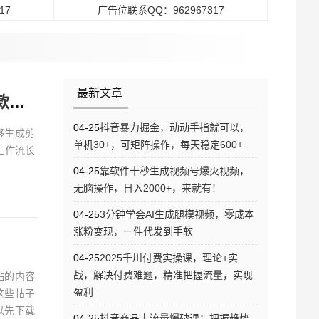
17
广告位联系QQ：962967317
最新文章
程
04-25
抖音暴力掘金，动动手指就可以，
够生成剪
单机30+，可矩阵操作，每天稳定600+
工作流长
04-25
靠软件十秒生成视频号爆火视频，
无脑操作，日入2000+，来就有！
04-25
3分钟学会AI生成腿模视频，零成本
涨粉变现，一件代发到手软
04-25
2025千川付费实操课，理论+实
战，解决付费难题，精准把握流量，实现
贴的内容
盈利
这些帖子
以先下载
04-25
抖音商品卡流量爆破课：把握趋势