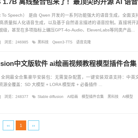
Text To Speech） 是由 Qwen 开发的一系列功能强大的语音生成，全面
高质量拟人化语音生成，以及基于自然语言描述的语音控制。直接将开源
，甚至在多项指标上碾压GPT-4o-Audio、ElevenLabs等同类产品...
]
浏览：246985
黑科技
Qwen3-TTS
语音克隆
diffusion中文版软件 ai绘画视频教程模型插件合集
包】全网最全合集豪华安装包：无需复杂配置，一键安装双语支持：中英
全覆盖：SD 大模型 + LORA 模型库 + 必备插件 ...
]
浏览：248377
Stable diffusion
AI绘画
模型插件合集
黑科技
AI模型
‹‹
1
››