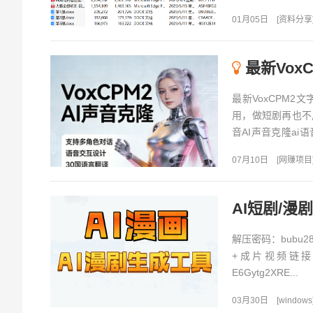
阅读天涯论坛的绝版
01月05日
[
资料分享
最新VoxC
最新VoxCPM
用，做短剧再也不用
音AI声音克隆a
会...
07月10日
[
网赚项目
解压密码：bubu2
+成片视频链接：https:
E6Gytg2XRE...
03月30日
[
windows