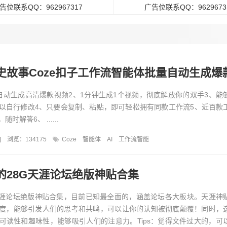
告位联系QQ：962967317
广告位联系QQ：9629673
故事Coze扣子工作流智能体批量自动生成爆款视频教
自动生成高清爆款视频2、1分钟生成1个视频，彻底解放你的双手3、能
以自行修改4、只要会复制、粘贴，即可轻松拥有同款工作流5、近百款
解答6、 ......
]
浏览：134175
Coze
智能体
AI
工作流智能
的28G天涯论坛绝版神贴合集
天涯论坛绝版神贴合集，目前已知最全面的，涵盖论坛各大板块。天涯神
度，能够引发人们的思考和共鸣，可以让你的认知被彻底颠覆！同时，
可读性和趣味性，能够吸引人们的注意力。Tips：觉得文件过大的，可