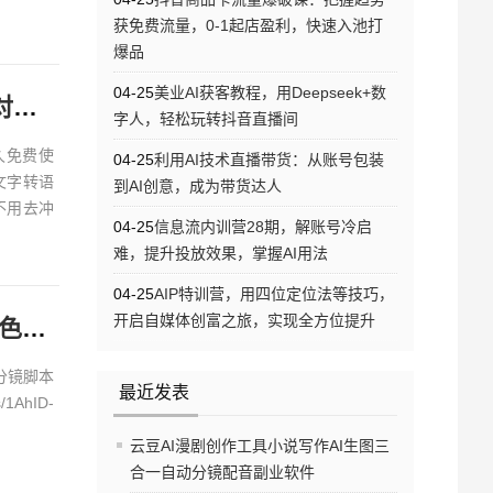
获免费流量，0-1起店盈利，快速入池打
爆品
04-25
美业AI获客教程，用Deepseek+数
说
字人，轻松玩转抖音直播间
久免费使
04-25
利用AI技术直播带货：从账号包装
2文字转语
到AI创意，成为带货达人
不用去冲
04-25
信息流内训营28期，解账号冷启
难，提升投放效果，掌握AI用法
04-25
AIP特训营，用四位定位法等技巧，
开启自媒体创富之旅，实现全方位提升
AI短剧/漫剧全自动生成工具：ToonFlow-1.0.6 一键搞定角色场景+分镜脚本+成片视频
+分镜脚本
最近发表
/1AhID-
云豆AI漫剧创作工具小说写作AI生图三
合一自动分镜配音副业软件