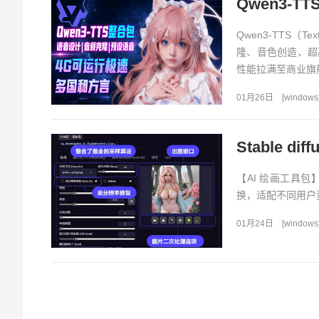
Qwen3-TTS（
隆、音色创造、超
性能拉满至商业旗舰级
01月26日
[
windows
Stable 
【AI 绘画工具
换，适配不同用户资源
01月24日
[
windows