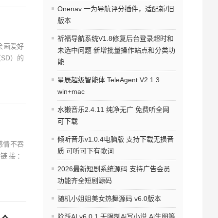
Onenav 一为导航评分插件，适配新/旧
版本
祈福导航系统V1.8修复后台登录超时和
I绘画爱好
未选中问题 新增批量操作站点和分类功
（SD）的
能
星辰超级智能体 TeleAgent V2.1.3
win+mac
水獭音乐2.4.11 纯净无广 免费听全网
可下载
倾听音乐v1.0.4电脑版 支持下载无损音
感情不吞
质 可听可下有歌词
链接：
2026最新短剧系统源码 支持广告会员
功能齐全短剧源码
随机小姐姐美女热舞源码 v6.0版本
阶跃AI v6.0.1 无限制Ai写小说 Ai生图等