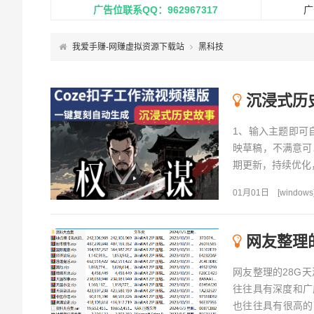
广告位联系QQ：962967317
广
我爱手赚-网赚虚拟资源下载站
黑科技
沉浸式历史
1、输入主题即可
映草稿，不满意可
期更新，持续优化，随时
01月01日
[
windows
网友整理
网友整理的28G
往往具有深度和广
也往往具有很高的