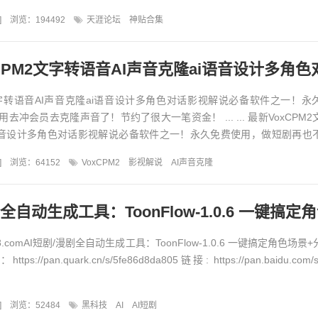
神贴合集精华版...
]
浏览：194492
天涯论坛
神贴合集
PM2文字转语音AI声音克隆ai语音设计多角色对话影视解
2文字转语音AI声音克隆ai语音设计多角色对话影视解说必备软件之一！永
去冲会员去克隆声音了！节约了很大一笔资金！ ... ... 最新VoxCPM
i语音设计多角色对话影视解说必备软件之一！永久免费使用，做短剧再也
]
浏览：64152
VoxCPM2
影视解说
AI声音克隆
8.comAI短剧/漫剧全自动生成工具：ToonFlow-1.0.6 一键搞定角色场景
//pan.quark.cn/s/5fe86d8da805链接: https://pan.baidu.com/s
]
浏览：52484
黑科技
AI
AI短剧