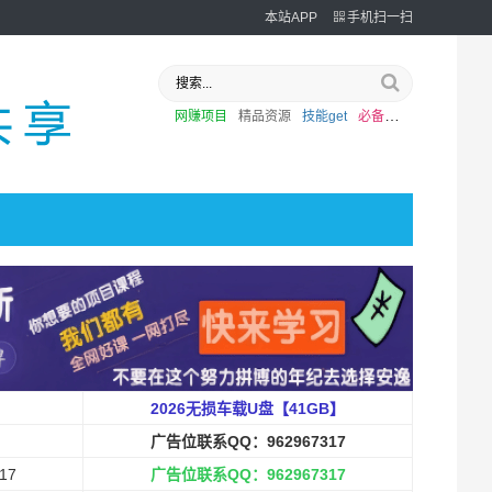
本站APP
手机扫一扫
网赚项目
精品资源
技能get
必备
外挂
2026无损车载U盘【41GB】
广告位联系QQ：962967317
17
广告位联系QQ：962967317