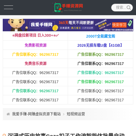
⭐️网盘拉新项目 日入300+⭐️✅
2000T全能藏宝阁
免费影视资源
2026无损车载U盘【41GB】
广告位联系QQ：962967317
广告位联系QQ：962967317
免费音乐资源
广告位联系QQ：962967317
广告位联系QQ：962967317
广告位联系QQ：962967317
广告位联系QQ：962967317
广告位联系QQ：962967317
广告位联系QQ：962967317
广告位联系QQ：962967317
广告位联系QQ：962967317
广告位联系QQ：962967317
我爱手赚-网赚虚拟资源下载站
短视频运营