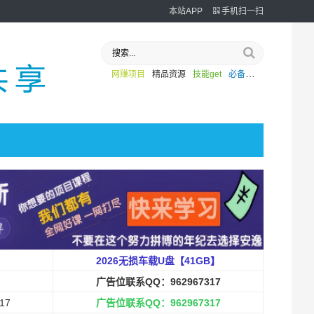
本站APP
手机扫一扫
网赚项目
精品资源
技能get
必备
外挂
2026无损车载U盘【41GB】
广告位联系QQ：962967317
17
广告位联系QQ：962967317