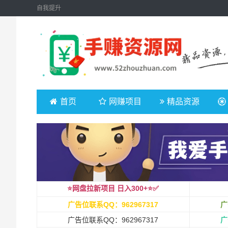
自我提升
首页
网赚项目
精品资源
⭐️网盘拉新项目 日入300+⭐️✅
广告位联系QQ：962967317
广
广告位联系QQ：962967317
广