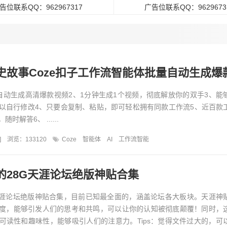
告位联系QQ：962967317
广告位联系QQ：9629673
故事Coze扣子工作流智能体批量自动生成爆款视频教
自动生成高清爆款视频2、1分钟生成1个视频，彻底解放你的双手3、能
以自行修改4、只要会复制、粘贴，即可轻松拥有同款工作流5、近百款
解答6、 ......
]
浏览：133120
Coze
智能体
AI
工作流智能
的28G天涯论坛绝版神贴合集
天涯论坛绝版神贴合集，目前已知最全面的，涵盖论坛各大板块。天涯神
度，能够引发人们的思考和共鸣，可以让你的认知被彻底颠覆！同时，
可读性和趣味性，能够吸引人们的注意力。Tips：觉得文件过大的，可