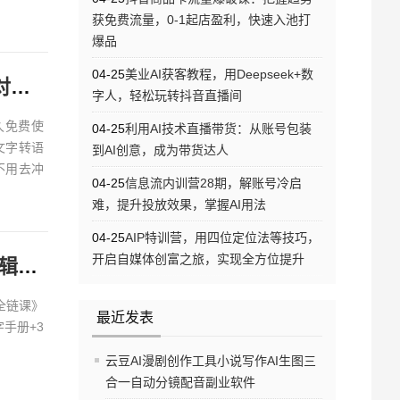
获免费流量，0-1起店盈利，快速入池打
爆品
04-25
美业AI获客教程，用Deepseek+数
说
字人，轻松玩转抖音直播间
久免费使
04-25
利用AI技术直播带货：从账号包装
2文字转语
到AI创意，成为带货达人
不用去冲
04-25
信息流内训营28期，解账号冷启
难，提升投放效果，掌握AI用法
04-25
AIP特训营，用四位定位法等技巧，
开启自媒体创富之旅，实现全方位提升
学AI别再瞎抄提示词了！这套0基础入门课，教你从底层逻辑玩转AI创作（附万字手册）
全链课》
最近发表
手册+3
云豆AI漫剧创作工具小说写作AI生图三
合一自动分镜配音副业软件