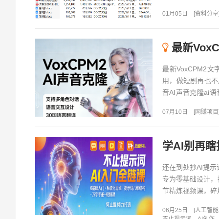
阅读天涯论坛的绝版
01月05日
[
资料分享
最新VoxC
最新VoxCPM
用，做短剧再也不用
音AI声音克隆a
会...
07月10日
[
网赚项目
还在到处抄AI提
专为零基础设计，
节精炼视频课，碎片
06月25日
[
人工智能
不止提示词
AI创作