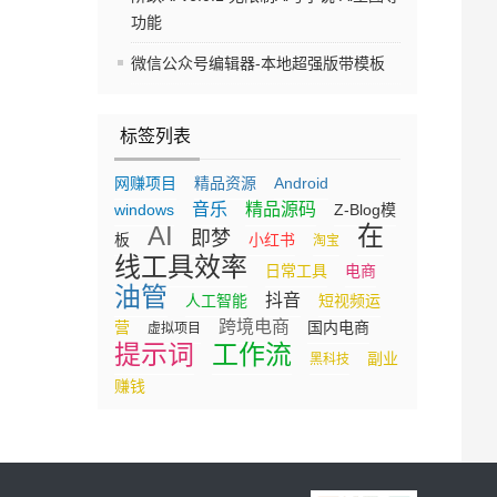
功能
微信公众号编辑器-本地超强版带模板
标签列表
网赚项目
精品资源
Android
音乐
精品源码
windows
Z-Blog模
AI
在
即梦
板
小红书
淘宝
线工具效率
日常工具
电商
油管
抖音
人工智能
短视频运
跨境电商
营
国内电商
虚拟项目
提示词
工作流
副业
黑科技
赚钱