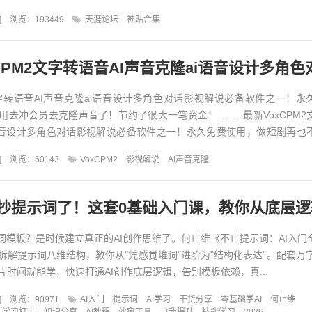
神贴合集精华版...
]
浏览：193449
天涯论坛
神贴合集
PM2文字转语音AI声音克隆ai语音设计多角色对话影视解
2文字转语音AI声音克隆ai语音设计多角色对话影视解说必备软件之一！永
去冲会员去克隆声音了！节约了很大一笔资金！ ... ... 最新VoxCPM
i语音设计多角色对话影视解说必备软件之一！永久免费使用，做短剧再也
]
浏览：60143
VoxCPM2
影视解说
AI声音克隆
示词模板？是时候建立真正的AI创作思维了。何止维《不止提示词：AI入门
拆解提示词八维结构，教你从"凭感觉堆词"进阶为"结构化表达"。配套万字
时间就能学，快速打通AI创作底层逻辑，告别模板依赖，真...
]
浏览：90971
AI入门
提示词
AI学习
干货分享
零基础学AI
何止维
学习打卡
知识分享
AI教程
效率工具
自我提升
技能学习
2026