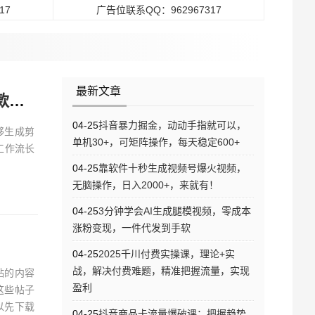
17
广告位联系QQ：962967317
最新文章
程
04-25
抖音暴力掘金，动动手指就可以，
够生成剪
单机30+，可矩阵操作，每天稳定600+
工作流长
04-25
靠软件十秒生成视频号爆火视频，
无脑操作，日入2000+，来就有！
04-25
3分钟学会AI生成腿模视频，零成本
涨粉变现，一件代发到手软
04-25
2025千川付费实操课，理论+实
战，解决付费难题，精准把握流量，实现
贴的内容
盈利
这些帖子
以先下载
04-25
抖音商品卡流量爆破课：把握趋势