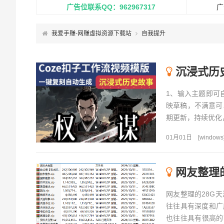
广告位联系QQ：962967317
广
我爱手赚-网赚虚拟资源下载站
自我提升
沉浸式历史
1、输入主题即可
映草稿，不满意可
期更新，持续优化，随时
01月01日
[
windows
网友整理
网友整理的28G
往往具有深度和广
也往往具有很高的