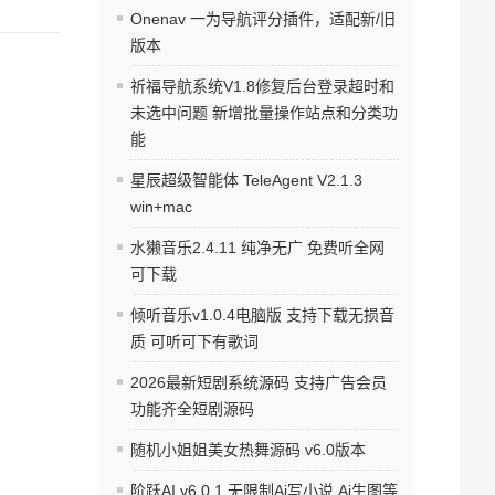
Onenav 一为导航评分插件，适配新/旧
版本
祈福导航系统V1.8修复后台登录超时和
未选中问题 新增批量操作站点和分类功
能
星辰超级智能体 TeleAgent V2.1.3
win+mac
水獭音乐2.4.11 纯净无广 免费听全网
可下载
倾听音乐v1.0.4电脑版 支持下载无损音
质 可听可下有歌词
2026最新短剧系统源码 支持广告会员
功能齐全短剧源码
随机小姐姐美女热舞源码 v6.0版本
阶跃AI v6.0.1 无限制Ai写小说 Ai生图等