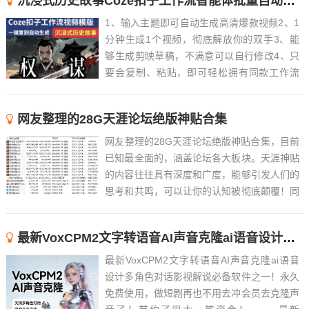
沉浸式历史故事Coze扣子工作流智能体批量自动生成爆款视频教程
1、输入主题即可自动生成高清爆款视频2、1
分钟生成1个视频，彻底解放你的双手3、能
够生成剪映草稿，不满意可以自行修改4、只
要会复制、粘贴，即可轻松拥有同款工作流
5、近百款工作流长期更新，持续优化，随时
解答6、 ......
网友整理的28G天涯论坛绝版神贴合集
网友整理的28G天涯论坛绝版神贴合集，目前
已知最全面的，涵盖论坛各大板块。天涯神贴
的内容往往具有深度和广度，能够引发人们的
思考和共鸣，可以让你的认知被彻底颠覆！同
时，这些帖子也往往具有很高的可读性和趣味
性，能够吸引人们的注意力。Tips：觉得文件
最新VoxCPM2文字转语音AI声音克隆ai语音设计多角色对话影视解说
过大的，可以先下载阅读天涯论坛的绝版神贴
合集精华版...
最新VoxCPM2文字转语音AI声音克隆ai语音
设计多角色对话影视解说必备软件之一！永久
免费使用，做短剧再也不用去冲会员去克隆声