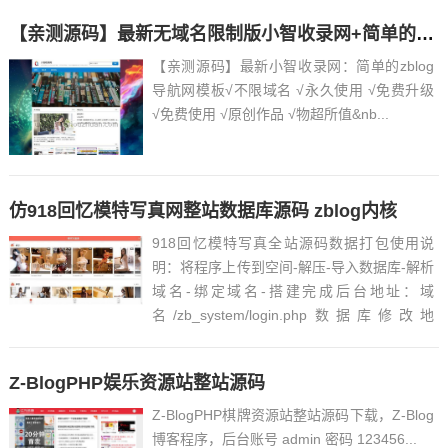
的数据库地址才可以打开首页:根目录 /
【亲测源码】最新无域名限制版小智收录网+简单的zblog导航网模板
wwwroot / zb_users /c...
【亲测源码】最新小智收录网：简单的zblog
导航网模板√不限域名 √永久使用 √免费升级
√免费使用 √原创作品 √物超所值&nb...
仿918回忆模特写真网整站数据库源码 zblog内核
918回忆模特写真全站源码数据打包使用说
明：将程序上传到空间-解压-导入数据库-解析
域名-绑定域名-搭建完成后台地址：域
名/zb_system/login.php数据库修改地
址：/zb_users/c_option.php用户名：918回
忆 密码：WZry5201314...
Z-BlogPHP娱乐资源站整站源码
Z-BlogPHP棋牌资源站整站源码下载，Z-Blog
博客程序，后台账号 admin 密码 123456...