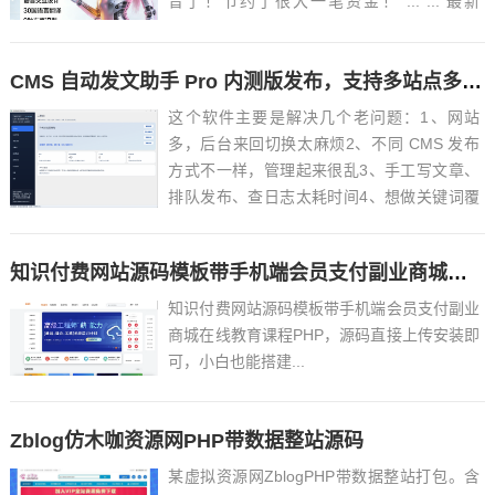
音了！节约了很大一笔资金！ ... ... 最新
VoxCPM2文字转语音AI声音克隆ai语音设计
多角色对话影视解说必备软件之一！永久免费
CMS 自动发文助手 Pro 内测版发布，支持多站点多 CMS
使用，做短剧再也不用去冲会...
这个软件主要是解决几个老问题：1、网站
多，后台来回切换太麻烦2、不同 CMS 发布
方式不一样，管理起来很乱3、手工写文章、
排队发布、查日志太耗时间4、想做关键词覆
盖和定时更新，但一直缺一个顺手的工具所以
就做了这个：CMS 自动发文助手 Pro目前这
知识付费网站源码模板带手机端会员支付副业商城在线教育课程PHP
版主要功能有：– 支持多网站统一...
知识付费网站源码模板带手机端会员支付副业
商城在线教育课程PHP，源码直接上传安装即
可，小白也能搭建...
Zblog仿木咖资源网PHP带数据整站源码
某虚拟资源网ZblogPHP带数据整站打包。含