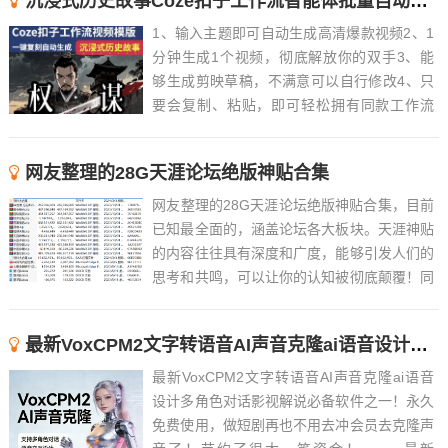
沉浸式历史故事Coze扣子工作流智能体批量自动生成爆款视频教程
1、输入主题即可自动生成高清爆款视频2、1
分钟生成1个视频，彻底解放你的双手3、能
够生成剪映草稿，不满意可以自行修改4、只
要会复制、粘贴，即可轻松拥有同款工作流
5、近百款工作流长期更新，持续优化，随时
解答6、 ......
网友整理的28G天涯论坛绝版神贴合集
网友整理的28G天涯论坛绝版神贴合集，目前
已知最全面的，涵盖论坛各大板块。天涯神贴
的内容往往具有深度和广度，能够引发人们的
思考和共鸣，可以让你的认知被彻底颠覆！同
时，这些帖子也往往具有很高的可读性和趣味
性，能够吸引人们的注意力。Tips：觉得文件
最新VoxCPM2文字转语音AI声音克隆ai语音设计多角色对话影视解说
过大的，可以先下载阅读天涯论坛的绝版神贴
合集精华版...
最新VoxCPM2文字转语音AI声音克隆ai语音
设计多角色对话影视解说必备软件之一！永久
免费使用，做短剧再也不用去冲会员去克隆声