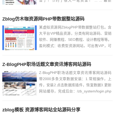
音了！节约了很大一笔资金！ ... ... 最新
VoxCPM2文字转语音AI声音克隆ai语音设计
多角色对话影视解说必备软件之一！永久免费
Zblog仿木咖资源网PHP带数据整站源码
使用，做短剧再也不用去冲会...
某虚拟资源网ZblogPHP带数据整站打包。含
大平台VIP精品资源，分类有网站源码、营销
软件、网赚教程、SEO教程、设计教程等等。
盈利模式：收费型资源网站，可出售VIP，可
单独售卖，也可以开通分站 带独立销售系统
包含：网站程序+整站资源数据 整站网盘资源
Z-BlogPHP职场话题文章资讯博客网站源码
超1200G此处内容已经被作者隐藏，请输入验
证...
Z-BlogPHP职场话题文章资讯博客网站源码
带2000多条文章数据安装：1.常规操作，上
传，安装2.点击数据库插件，恢复数据3.更新
网站缓存，完成后台：/zb_system/login.php
恢复完数据后的帐号 密码 admin ...
zblog模板 资源博客网站全站源码分享