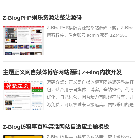
址：/zb_users/c_option.php用户名：918回
忆 密码：WZry5201314...
Z-BlogPHP娱乐资源站整站源码
Z-BlogPHP棋牌资源站整站源码下载，Z-Blog
博客程序，后台账号 admin 密码 123456...
主题正义网自媒体博客网站源码 Z-Blog内核开发
源码介绍：正义网自媒体博客网站源码整站打
包，适合用于自媒体，博客，全站SEO，代码
优化，自己运营，因为精力有限现在放弃，开
源免费，可以拿过来直接运营。内核采用的是
zblog系统网站直接安装后台
/zb_system/login.php帐号 密码 安装时候设
Z-Blog仿糗事百科笑话网站自适应主题模板
置安装好以后选择奇客响应式主题，这个主题
是人...
Z-Blog仿糗事百科笑话网站自适应主题模板，