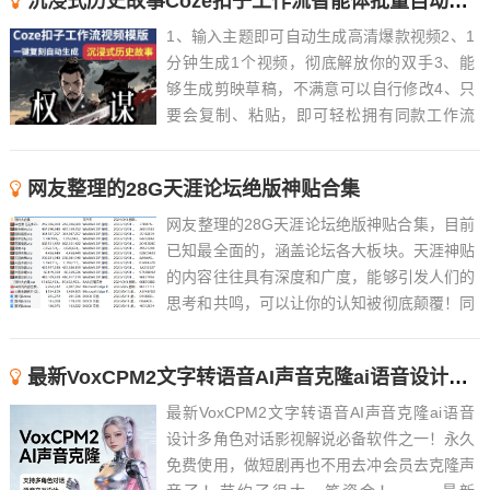
沉浸式历史故事Coze扣子工作流智能体批量自动生成爆款视频教程
1、输入主题即可自动生成高清爆款视频2、1
分钟生成1个视频，彻底解放你的双手3、能
够生成剪映草稿，不满意可以自行修改4、只
要会复制、粘贴，即可轻松拥有同款工作流
5、近百款工作流长期更新，持续优化，随时
解答6、 ......
网友整理的28G天涯论坛绝版神贴合集
网友整理的28G天涯论坛绝版神贴合集，目前
已知最全面的，涵盖论坛各大板块。天涯神贴
的内容往往具有深度和广度，能够引发人们的
思考和共鸣，可以让你的认知被彻底颠覆！同
时，这些帖子也往往具有很高的可读性和趣味
性，能够吸引人们的注意力。Tips：觉得文件
最新VoxCPM2文字转语音AI声音克隆ai语音设计多角色对话影视解说
过大的，可以先下载阅读天涯论坛的绝版神贴
合集精华版...
最新VoxCPM2文字转语音AI声音克隆ai语音
设计多角色对话影视解说必备软件之一！永久
免费使用，做短剧再也不用去冲会员去克隆声