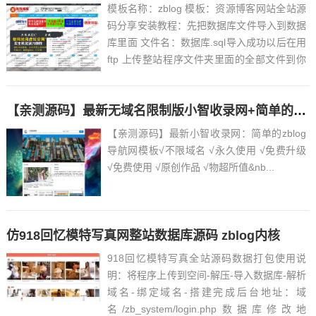
模板名称：zblog 模板：资源博客网站全站源
码分享安装教程：先把数据库文件导入到数据
库里面 文件名：数据库.sql导入成功以后在用
ftp 上传整站程序文件夹里面的全部文件到你
的空间目录里还需要去这个文件修改一下自己
的数据库地址才可以打开首页:根目录 /
【亲测源码】最新无域名限制版小智收录网+简单的zblog导航网模板
wwwroot / zb_users /c...
【亲测源码】最新小智收录网：简单的zblog
导航网模板√不限域名 √永久使用 √免费升级
√免费使用 √原创作品 √物超所值&nb...
仿918回忆模特写真网整站数据库源码 zblog内核
918回忆模特写真全站源码数据打包使用说
明：将程序上传到空间-解压-导入数据库-解析
域名-绑定域名-搭建完成后台地址：域
名/zb_system/login.php数据库修改地