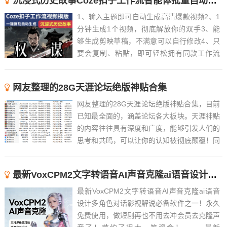
沉浸式历史故事Coze扣子工作流智能体批量自动生成爆款视频教程
1、输入主题即可自动生成高清爆款视频2、1
分钟生成1个视频，彻底解放你的双手3、能
够生成剪映草稿，不满意可以自行修改4、只
要会复制、粘贴，即可轻松拥有同款工作流
5、近百款工作流长期更新，持续优化，随时
解答6、 ......
网友整理的28G天涯论坛绝版神贴合集
网友整理的28G天涯论坛绝版神贴合集，目前
已知最全面的，涵盖论坛各大板块。天涯神贴
的内容往往具有深度和广度，能够引发人们的
思考和共鸣，可以让你的认知被彻底颠覆！同
时，这些帖子也往往具有很高的可读性和趣味
性，能够吸引人们的注意力。Tips：觉得文件
最新VoxCPM2文字转语音AI声音克隆ai语音设计多角色对话影视解说
过大的，可以先下载阅读天涯论坛的绝版神贴
合集精华版...
最新VoxCPM2文字转语音AI声音克隆ai语音
设计多角色对话影视解说必备软件之一！永久
免费使用，做短剧再也不用去冲会员去克隆声