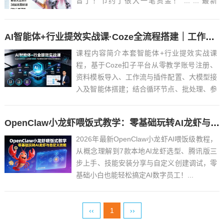
音了！节约了很大一笔资金！ ... ... 最新
VoxCPM2文字转语音AI声音克隆ai语音设计
多角色对话影视解说必备软件之一！永久免费
AI智能体+行业提效实战课·Coze全流程搭建｜工作流节点配置｜将AI智能体应用于实际工作的完整能力
使用，做短剧再也不用去冲会...
课程内容简介本套智能体+行业提效实战课
程，基于Coze扣子平台从零教学账号注册、
资料模板导入、工作流与插件配置、大模型接
入及智能体搭建；结合循环节点、批处理、参
数调用等高阶技术，落地新闻稿创作、短视频
全自动生成、剪映自动化剪辑、飞书数据联
OpenClaw小龙虾喂饭式教学：零基础玩转AI龙虾与自定义技能（2026最新）
动、影刀RPA文案抓取、图文设计、智能客
服、数据报告、简历面试...
2026年最新OpenClaw小龙虾AI喂饭级教程，
从概念理解到7款本地AI龙虾选型、腾讯版三
步上手、技能安装分享与自定义创建调试，零
基础小白也能轻松搞定AI数字员工！...
‹‹
1
››