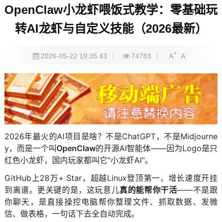
OpenClaw小龙虾喂饭式教学：零基础玩
转AI龙虾与自定义技能（2026最新）
+
-
2026-05-22 19:35:43
74783
A
A
2026年最火的AI项目是啥？不是ChatGPT，不是Midjourne
y，而是一个叫
OpenClaw
的开源AI智能体——因为Logo是只
红色小龙虾，国内玩家都叫它"小龙虾AI"。
GitHub上28万+ Star，超越Linux登顶第一，增长速度开挂
到离谱。更关键的是，这玩意儿
真的能帮你干活
——不是跟
你聊天，是直接操控电脑帮你整理文件、抓取数据、发微
信、做表格，一句话下去全自动完成。