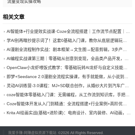
流量变现实操攻略
相关文章
AI智能体+行业提效实战课·Coze全流程搭建｜工作流节点配置｜将AI智能体应用于实际工作的完整能力
学AI别再瞎抄提示词了！这套0基础入门课，教你从底层逻辑玩转AI创作（附万字手册）
AI漫剧全流程制作实战：剧本框架→文生图→配音剪辑，3步产出画质精致剧情流畅漫剧
AI编程实战课第三期｜零基础从创意到变现，全品类产品开发，把想法变成赚钱项目
OpenClaw小龙虾喂饭式教学：零基础玩转AI龙虾与自定义技能（2026最新）
即梦+Seedance 2.0漫剧全流程实操课，有手就能做，从小说到成片全流程教学
灵动AI训练营-3.0课程：MJ+SD联合创作，从婚纱大片到汽车广告，摄影后期全流程实战
coze智能体零基础入门课：无需编程，从工作流到知识库，手把手搭建个人AI应用
Coze智能体开发从入门到精通：全流程搭建+行业案例+高阶优化，掌握AI应用开发
Krita AI绘画实战(基础+进阶课)：电商设计、室内装修、AI动画，掌握全流程应用，实现多领域变现
我爱手赚-网赚虚拟资源下载站
©
2026 All Rights Reserved.