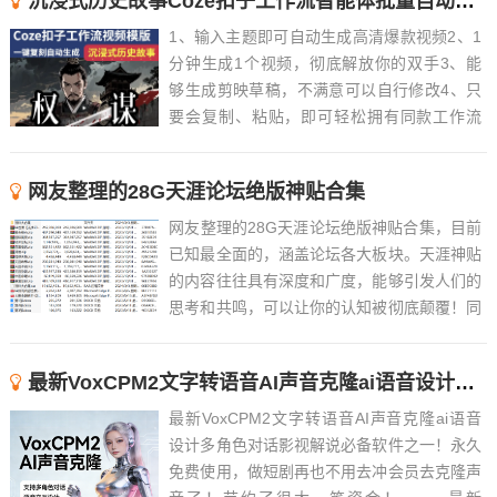
沉浸式历史故事Coze扣子工作流智能体批量自动生成爆款视频教程
1、输入主题即可自动生成高清爆款视频2、1
分钟生成1个视频，彻底解放你的双手3、能
够生成剪映草稿，不满意可以自行修改4、只
要会复制、粘贴，即可轻松拥有同款工作流
5、近百款工作流长期更新，持续优化，随时
解答6、 ......
网友整理的28G天涯论坛绝版神贴合集
网友整理的28G天涯论坛绝版神贴合集，目前
已知最全面的，涵盖论坛各大板块。天涯神贴
的内容往往具有深度和广度，能够引发人们的
思考和共鸣，可以让你的认知被彻底颠覆！同
时，这些帖子也往往具有很高的可读性和趣味
性，能够吸引人们的注意力。Tips：觉得文件
最新VoxCPM2文字转语音AI声音克隆ai语音设计多角色对话影视解说
过大的，可以先下载阅读天涯论坛的绝版神贴
合集精华版...
最新VoxCPM2文字转语音AI声音克隆ai语音
设计多角色对话影视解说必备软件之一！永久
免费使用，做短剧再也不用去冲会员去克隆声