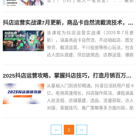
音了！节约了很大一笔资金！ ... ... 最新
VoxCPM2文字转语音AI声音克隆ai语音设计
多角色对话影视解说必备软件之一！永久免费
抖店运营实战课7月更新，商品卡自然流截流技术，达人团队搭建爆款选品
使用，做短剧再也不用去冲会...
该课程为抖店运营实战课（2025年7月更
新），涵盖商品卡自然流、不动销起店、图文
带货、截流运营、千川投放等核心玩法，包含
达人团队搭建、供应链筛选、店群运营、爆款
选品等全流程实操技术，适用于淘上抖铺货、
高客单价及店群复制等场景。课程目录1.
2025抖店运营攻略，掌握抖店技巧，打造月销百万，新手入门到精通
├── [1]--【商品卡运营】1.抖店获取猜喜流
量.mp4...
从基础入门到进阶精通。抖音日活跃用户超 8
亿，电商高速增长，抖店操作简洁，课程涵盖
入驻流程、店铺基建、选品、流量获取、达人
对接、客服技巧、推广策略等多方面内容，助
力打造月销百万小店。1、目前抖音日活跃量
用户已经突破8亿，平台用户规模庞大且拥有
‹‹
1
››
消费能力，抖音电商2025年继续保持高速增
长，不管是个人...