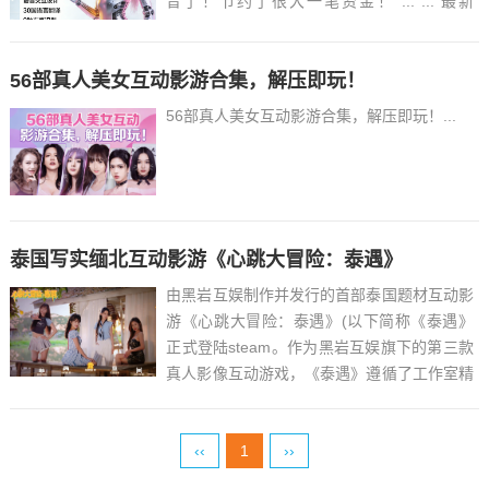
音了！节约了很大一笔资金！ ... ... 最新
VoxCPM2文字转语音AI声音克隆ai语音设计
多角色对话影视解说必备软件之一！永久免费
56部真人美女互动影游合集，解压即玩！
使用，做短剧再也不用去冲会...
56部真人美女互动影游合集，解压即玩！...
泰国写实缅北互动影游《心跳大冒险：泰遇》
由黑岩互娱制作并发行的首部泰国题材互动影
游《心跳大冒险：泰遇》(以下简称《泰遇》
正式登陆steam。作为黑岩互娱旗下的第三款
真人影像互动游戏，《泰遇》遵循了工作室精
炼的4女主+快节奏叙事+创新玩法的基因，并
首次尝试跳出日常风，选择了异国冒险+恋爱
‹‹
1
››
元素的新鲜结合，融入本地黑帮、人Y、电
诈、当地民俗等...