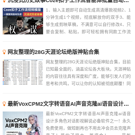
沉浸式历史故事Coze扣子工作流智能体批量自动生成爆款视频教程
1、输入主题即可自动生成高清爆款视频2、1
分钟生成1个视频，彻底解放你的双手3、能
够生成剪映草稿，不满意可以自行修改4、只
要会复制、粘贴，即可轻松拥有同款工作流
5、近百款工作流长期更新，持续优化，随时
解答6、 ......
网友整理的28G天涯论坛绝版神贴合集
网友整理的28G天涯论坛绝版神贴合集，目前
已知最全面的，涵盖论坛各大板块。天涯神贴
的内容往往具有深度和广度，能够引发人们的
思考和共鸣，可以让你的认知被彻底颠覆！同
时，这些帖子也往往具有很高的可读性和趣味
性，能够吸引人们的注意力。Tips：觉得文件
最新VoxCPM2文字转语音AI声音克隆ai语音设计多角色对话影视解说
过大的，可以先下载阅读天涯论坛的绝版神贴
合集精华版...
最新VoxCPM2文字转语音AI声音克隆ai语音
设计多角色对话影视解说必备软件之一！永久
免费使用，做短剧再也不用去冲会员去克隆声