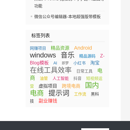
功能
微信公众号编辑器-本地超强版带模板
标签列表
Android
精品资源
网赚项目
windows
音乐
Z-
精品源码
Blog模板
淘宝
AI
小红书
即梦
在线工具效率
电
日常工具
商
油管
人工智能
抖音
短视频运
国内
虚拟项目
跨境电商
营
电商
提示词
工作流
黑科
副业赚钱
技