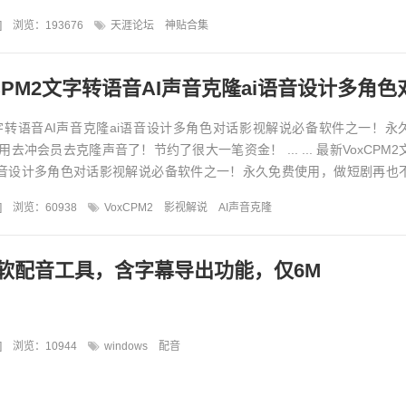
神贴合集精华版...
]
浏览：193676
天涯论坛
神贴合集
PM2文字转语音AI声音克隆ai语音设计多角色对话影视解
2文字转语音AI声音克隆ai语音设计多角色对话影视解说必备软件之一！永
去冲会员去克隆声音了！节约了很大一笔资金！ ... ... 最新VoxCPM
i语音设计多角色对话影视解说必备软件之一！永久免费使用，做短剧再也
]
浏览：60938
VoxCPM2
影视解说
AI声音克隆
软配音工具，含字幕导出功能，仅6M
]
浏览：10944
windows
配音