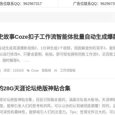
告位联系QQ：962967317
广告位联系QQ：9629673
故事Coze扣子工作流智能体批量自动生成爆款视频教
自动生成高清爆款视频2、1分钟生成1个视频，彻底解放你的双手3、能
以自行修改4、只要会复制、粘贴，即可轻松拥有同款工作流5、近百款
解答6、 ......
]
浏览：133343
Coze
智能体
AI
工作流智能
的28G天涯论坛绝版神贴合集
天涯论坛绝版神贴合集，目前已知最全面的，涵盖论坛各大板块。天涯神
度，能够引发人们的思考和共鸣，可以让你的认知被彻底颠覆！同时，
可读性和趣味性，能够吸引人们的注意力。Tips：觉得文件过大的，可