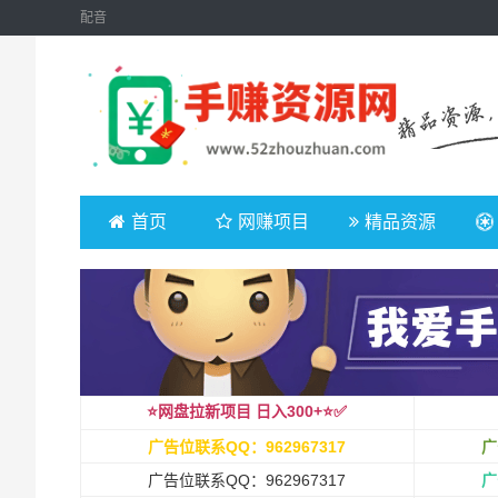
配音
首页
网赚项目
精品资源
⭐️网盘拉新项目 日入300+⭐️✅
广告位联系QQ：962967317
广
广告位联系QQ：962967317
广