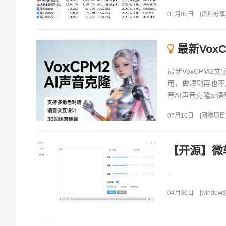
阅读天涯论坛的绝版
01月05日
[
资料分享
最新VoxC
最新VoxCPM
用，做短剧再也不用
音AI声音克隆a
会...
07月10日
[
网赚项目
【开源】微
...
04月30日
[
windows