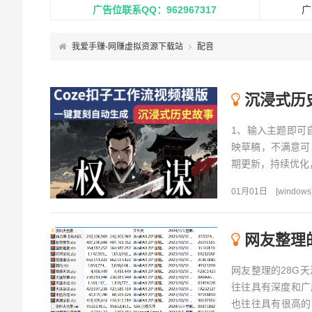
广告位联系QQ：962967317
广
我爱手赚-网赚虚拟资源下载站
配音
沉浸式历史
1、输入主题即可
映草稿，不满意可
期更新，持续优化，随时
01月01日
[
windows
网友整理
网友整理的28G
往往具有深度和广
也往往具有很高的