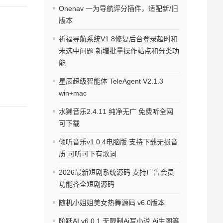
Onenav 一为导航评分插件，适配新/旧
版本
祈福导航系统V1.8修复后台登录超时和
未选中问题 新增批量操作站点和分类功
能
星辰超级智能体 TeleAgent V2.1.3
win+mac
水獭音乐2.4.11 纯净无广 免费听全网
可下载
倾听音乐v1.0.4电脑版 支持下载无损音
质 可听可下有歌词
2026最新短剧系统源码 支持广告会员
功能齐全短剧源码
随机小姐姐美女热舞源码 v6.0版本
阶跃AI v6.0.1 无限制Ai写小说 Ai生图等