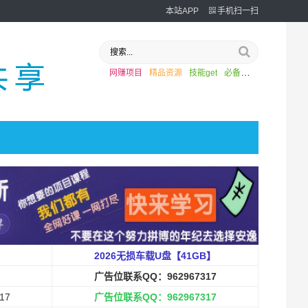
本站APP
手机扫一扫
网赚项目
精品资源
技能get
必备
外挂
2026无损车载U盘【41GB】
广告位联系QQ：962967317
17
广告位联系QQ：962967317