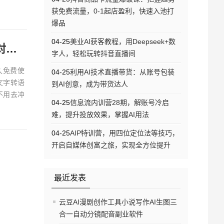
获免费流量，0-1起店盈利，快速入池打
爆品
04-25
美业AI获客教程，用Deepseek+数
说
字人，轻松玩转抖音直播间
久免费使
04-25
利用AI技术直播带货：从账号包装
2文字转语
到AI创意，成为带货达人
不用去冲
04-25
信息流内训营28期，解账号冷启
难，提升投放效果，掌握AI用法
04-25
AIP特训营，用四位定位法等技巧，
开启自媒体创富之旅，实现全方位提升
最近发表
云豆AI漫剧创作工具小说写作AI生图三
合一自动分镜配音副业软件