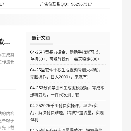
17
广告位联系QQ：962967317
最新文章
程
04-25
抖音暴力掘金，动动手指就可以，
够生成剪
单机30+，可矩阵操作，每天稳定600+
工作流长
04-25
靠软件十秒生成视频号爆火视频，
无脑操作，日入2000+，来就有！
04-25
3分钟学会AI生成腿模视频，零成本
涨粉变现，一件代发到手软
04-25
2025千川付费实操课，理论+实
战，解决付费难题，精准把握流量，实现
贴的内容
盈利
这些帖子
以先下载
04-25
抖音商品卡流量爆破课：把握趋势