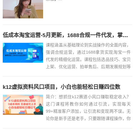
低成本淘宝运营-5月更新，1688合规一件代发，掌握选品上架与优化运营技巧
课程涵盖从基础理论到实战操作的全面内容，
强调合规运营，通过1688拿货实现淘宝一件
代发的精细化运营。课程包括选品技巧、宝贝
上架、优化运营、拍单售后、后期发展规划等
模块，助力学员低成本、无囤货开展电商业
务。课程目录：├─2023-2024│ ├─1 如何学
k12虚拟资料风口项目，小白也能轻松日赚四位数
习淘差价课程（学前必看）│ │ 1-2什么是
淘...
简介：想抓住k12赛道小风口赚取稳定收入？
这门课程将教你如何通过引流，实现每天
99+精准客户添加，让引流和变现两不误。无
论你是新手还是老手，只要跟随课程操作，你
就能轻松上手，每天都能有源源不断的收入。
课程大纲：1. 什么是k12赛道？– 了解k12虚