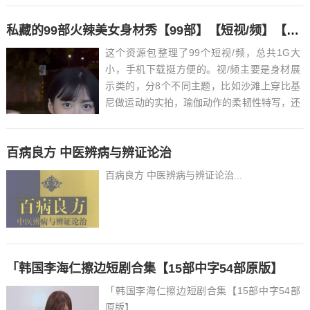
操作，附送选品工具表和货源盘，可矩阵放大
开多店，挂机发货，挂机客服回复！开店铺只
私藏的99部火辣美女身材秀【99部】【短视/频】【1G】
需要500的保证金，个人店铺就行，不用办理
营业执照，非常省心...
这个资源包整理了99个短视/频，总共1G大
小，手机下载挺方便的。视/频主要是身材展
示类的，分8个不同主题，比如沙滩上穿比基
尼做运动的实拍，瑜伽动作的柔韧性特写，还
有日常穿搭走路姿势这些。画质是1080P的，
能看清肌肉线条和衣服摆动时的细节，有些片
百病良方 中医辨病与辨证论治
段还放了慢动作。...
百病良方 中医辨病与辨证论治...
「韩国李海仁擦边短剧合集【15部中字54部原版】
「韩国李海仁擦边短剧合集【15部中字54部
原版】...