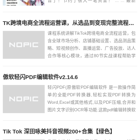
音了！节约了很大一笔资金！ ... ... 最新
VoxCPM2文字转语音AI声音克隆ai语音设计
多角色对话影视解说必备软件之一！永久免费
TK跨境电商全流程运营课，从选品到变现完整流程，美区东南亚市场深度解析
使用，做短剧再也不用去冲会...
课程系统讲解TikTok跨境电商全流程运营，包
含全球市场分析、店铺基础设置、选品测品策
略、短视频创作、直播运营、广告投放、达人
合作等核心模块，通过80节实战课程帮助学
员掌握从0到1的TK带货全链路方法论。课程
目录├── 5.TK的四大盈利模型解析
傲软轻闪PDF编辑软件v2.14.6
.mp4├── 2.TK趋势解析：兴趣电商大势所
趋...
轻闪PDF(原傲软PDF编辑软件 是一款操作简
单的全能PDF转换器,轻松实现PDF转换为
Word,Excel或其他格式,以及PDF压缩,合并和
图片文字识别OCR等功能.这款pdf编辑转换软
件几乎支持所有常见文档格式,一键完成PDF
与其他文档互相转换,并含有PDF合并,压缩,图
Tik Tok 深田咏美抖音视频200+合集【绿色】
片文字识别OCR等增值功...