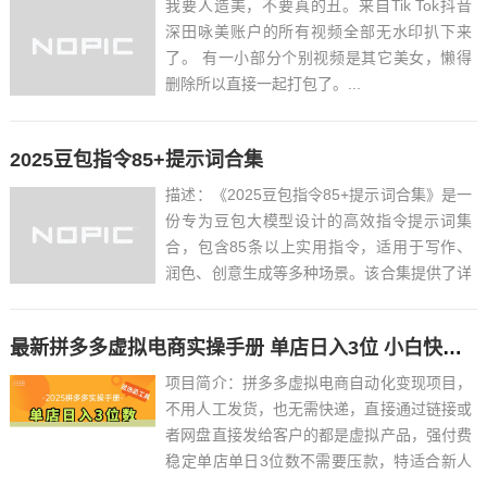
我要人造美，不要真的丑。来自Tik Tok抖音
深田咏美账户的所有视频全部无水印扒下来
了。 有一小部分个别视频是其它美女，懒得
删除所以直接一起打包了。...
2025豆包指令85+提示词合集
描述：《2025豆包指令85+提示词合集》是一
份专为豆包大模型设计的高效指令提示词集
合，包含85条以上实用指令，适用于写作、
润色、创意生成等多种场景。该合集提供了详
细的使用教程，帮助用户更好地与AI模型交
互，提升内容创作效率。...
最新拼多多虚拟电商实操手册 单店日入3位 小白快速上手【附赠选品工具】
项目简介：拼多多虚拟电商自动化变现项目，
不用人工发货，也无需快递，直接通过链接或
者网盘直接发给客户的都是虚拟产品，强付费
稳定单店单日3位数不需要压款，特适合新人