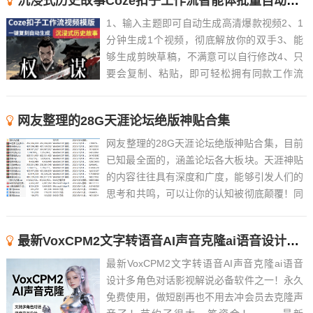
沉浸式历史故事Coze扣子工作流智能体批量自动生成爆款视频教程
1、输入主题即可自动生成高清爆款视频2、1
分钟生成1个视频，彻底解放你的双手3、能
够生成剪映草稿，不满意可以自行修改4、只
要会复制、粘贴，即可轻松拥有同款工作流
5、近百款工作流长期更新，持续优化，随时
解答6、 ......
网友整理的28G天涯论坛绝版神贴合集
网友整理的28G天涯论坛绝版神贴合集，目前
已知最全面的，涵盖论坛各大板块。天涯神贴
的内容往往具有深度和广度，能够引发人们的
思考和共鸣，可以让你的认知被彻底颠覆！同
时，这些帖子也往往具有很高的可读性和趣味
性，能够吸引人们的注意力。Tips：觉得文件
最新VoxCPM2文字转语音AI声音克隆ai语音设计多角色对话影视解说
过大的，可以先下载阅读天涯论坛的绝版神贴
合集精华版...
最新VoxCPM2文字转语音AI声音克隆ai语音
设计多角色对话影视解说必备软件之一！永久
免费使用，做短剧再也不用去冲会员去克隆声