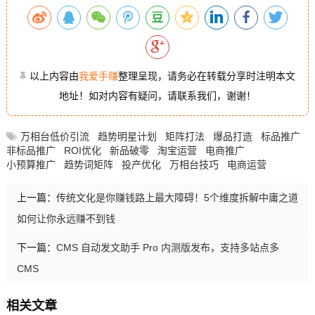
以上内容由
我爱手赚
整理呈现，请务必在转载分享时注明本文
地址！如对内容有疑问，请联系我们，谢谢！
万相台低价引流
趋势明星计划
矩阵打法
爆品打造
标品推广
非标品推广
ROI优化
新品破零
淘宝运营
电商推广
小预算推广
趋势词矩阵
投产优化
万相台技巧
电商运营
上一篇：
传统文化是你赚钱路上最大障碍！5个维度拆解中庸之道
如何让你永远赚不到钱
下一篇：
CMS 自动发文助手 Pro 内测版发布，支持多站点多
CMS
相关文章