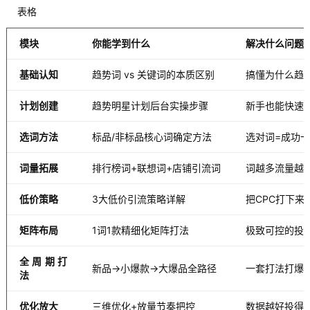
表格
模块
你能学到什么
解决什么问题
基础认知
趋势词 vs 关键词的本质区别
搞懂为什么趋
计划创建
趋势明星计划后台实操步骤
新手也能快速
选词方法
标品/非标品核心词确定方法
选对词=成功
词量拓展
排行榜词+联想词+店铺引流词
词越多流量越
低价策略
3大低价引流策略详解
把CPC打下来
矩阵布局
1词1款精细化矩阵打法
极致可控的投
全周期打
新品→小爆款→大爆品全路径
一套打法打爆
法
优化放大
三维优化+放量节奏把控
数据越好投得