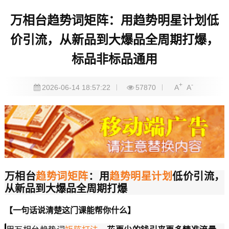
万相台趋势词矩阵：用趋势明星计划低
价引流，从新品到大爆品全周期打爆，
标品非标品通用
+
-
2026-06-14 18:57:22
57870
A
A
万相台
趋势词矩阵
：用
趋势明星计划
低价引流，
从新品到大爆品全周期打爆
【一句话说清楚这门课能帮你什么】