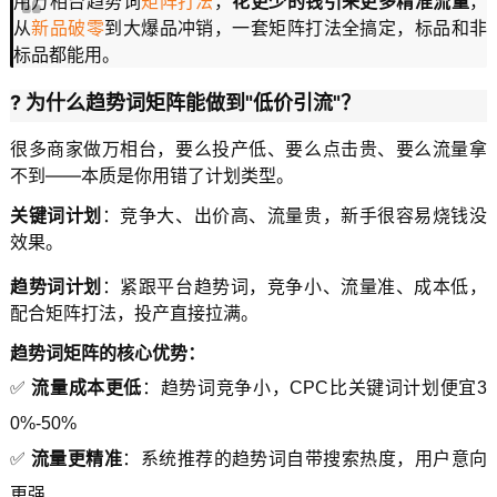
用万相台趋势词
矩阵打法
，
花更少的钱引来更多精准流量
，
从
新品破零
到大爆品冲销，一套矩阵打法全搞定，标品和非
标品都能用。
? 为什么趋势词矩阵能做到"低价引流"？
很多商家做万相台，要么投产低、要么点击贵、要么流量拿
不到——本质是你用错了计划类型。
关键词计划
：竞争大、出价高、流量贵，新手很容易烧钱没
效果。
趋势词计划
：紧跟平台趋势词，竞争小、流量准、成本低，
配合矩阵打法，投产直接拉满。
趋势词矩阵的核心优势：
✅
流量成本更低
：趋势词竞争小，CPC比关键词计划便宜3
0%-50%
✅
流量更精准
：系统推荐的趋势词自带搜索热度，用户意向
更强