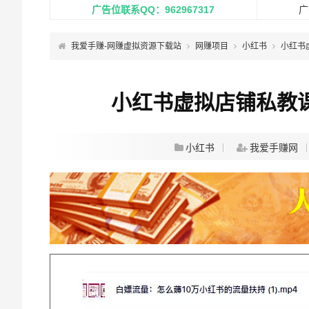
广告位联系QQ：962967317
广
我爱手赚-网赚虚拟资源下载站
网赚项目
小红书
小红书
小红书虚拟店铺私教课
小红书
我爱手赚网