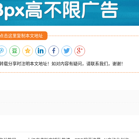
点击这里复制本文地址
转载分享时注明本文地址！如对内容有疑问，请联系我们，谢谢！