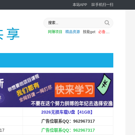
本站APP
手机扫一扫
网赚项目
精品资源
技能get
必备
外挂
2026无损车载U盘【41GB】
广告位联系QQ：962967317
17
广告位联系QQ：962967317