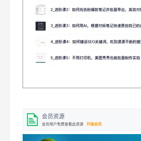
会员资源
会员用户免费查看此资源
升级会员