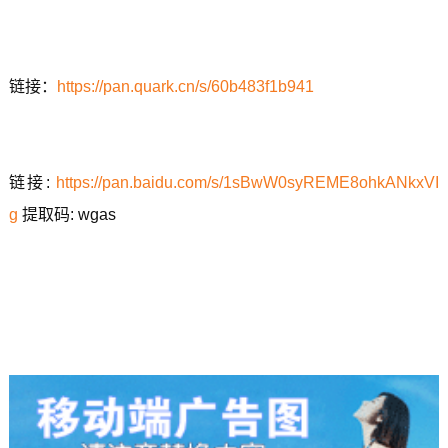
链接：
https://pan.quark.cn/s/60b483f1b941
链接:
https://pan.baidu.com/s/1sBwW0syREME8ohkANkxVI
g
提取码: wgas