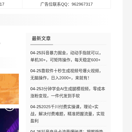
17
广告位联系QQ：962967317
最新文章
）
04-25
抖音暴力掘金，动动手指就可以，
单机30+，可矩阵操作，每天稳定600+
04-25
靠软件十秒生成视频号爆火视频，
无脑操作，日入2000+，来就有！
04-25
3分钟学会AI生成腿模视频，零成本
涨粉变现，一件代发到手软
04-25
2025千川付费实操课，理论+实
战，解决付费难题，精准把握流量，实现
盈利
04-25
抖音商品卡流量爆破课：把握趋势