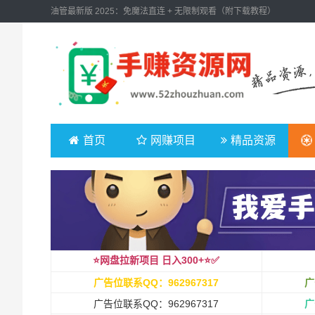
油管最新版 2025：免魔法直连 + 无限制观看（附下载教程）
首页
网赚项目
精品资源
⭐️网盘拉新项目 日入300+⭐️✅
广告位联系QQ：962967317
广
广告位联系QQ：962967317
广