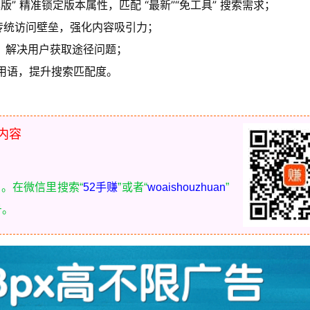
免工具版” 精准锁定版本属性，匹配 “最新”“免工具” 搜索需求；
直击传统访问壁垒，强化内容吸引力；
设备，解决用户获取途径问题；
习惯用语，提升搜索匹配度。
内容
码。在微信里搜索“
52手赚
”或者“
woaishouzhuan
”
号。