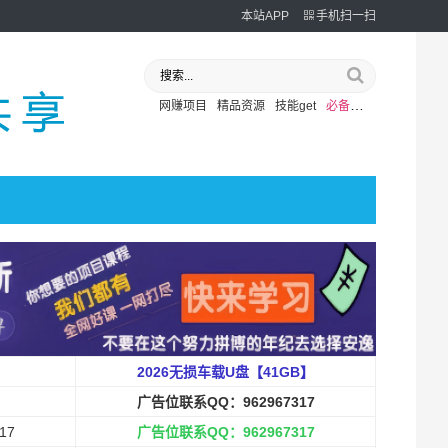
本站APP
手机扫一扫
网赚项目
精品资源
技能get
必备
外挂
2026无损车载U盘【41GB】
广告位联系QQ：962967317
17
广告位联系QQ：962967317