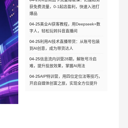
获免费流量，0-1起店盈利，快速入池打
爆品
04-25
美业AI获客教程，用Deepseek+数
字人，轻松玩转抖音直播间
04-25
利用AI技术直播带货：从账号包装
到AI创意，成为带货达人
04-25
信息流内训营28期，解账号冷启
难，提升投放效果，掌握AI用法
04-25
AIP特训营，用四位定位法等技巧，
开启自媒体创富之旅，实现全方位提升